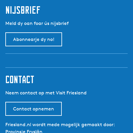
t
d
p
nijsbrief
e
a
v
g
Meld dy oan foar ús nijsbrief
o
i
r
n
Abonnearje dy no!
i
a
g
e
p
a
g
contact
i
n
Neem contact op met Visit Friesland
a
Contact opnemen
Friesland.nl wordt mede mogelijk gemaakt door:
Provinsje Fryslân