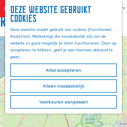
Deze website gebruikt
menu
FY
S
Z
Rûte
cookies
G
e
o
a
l
e
Deze website maakt gebruik van cookies (Functioneel,
n
e
k
Analytisch, Marketing) die noodzakelijk zijn om de
a
k
e
website zo goed mogelijk te laten functioneren. Door op
a
+
t
n
accepteren te klikken, geef je aan hiermee akkoord te
r
e
−
gaan.
d
a
e
r
Alles accepteren
h
j
o
e
m
Alleen noodzakelijk
t
e
a
p
a
Voorkeuren aanpassen
a
l
g
A
e
k
t