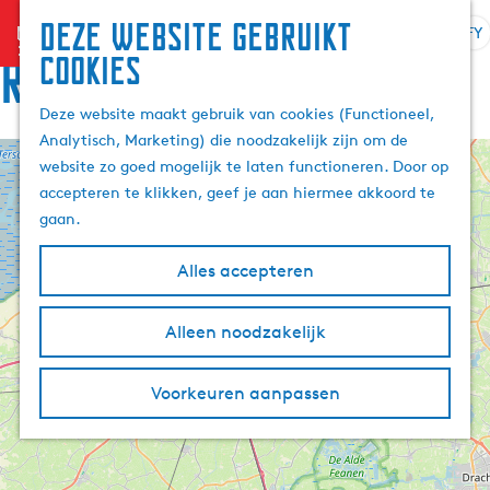
Deze website gebruikt
menu
FY
S
Z
Rûte
cookies
G
e
o
a
l
e
Deze website maakt gebruik van cookies (Functioneel,
n
e
k
Analytisch, Marketing) die noodzakelijk zijn om de
a
k
e
website zo goed mogelijk te laten functioneren. Door op
a
+
t
n
accepteren te klikken, geef je aan hiermee akkoord te
r
e
−
gaan.
d
a
e
r
Alles accepteren
h
j
o
e
m
Alleen noodzakelijk
t
e
a
p
a
Voorkeuren aanpassen
a
l
g
A
e
k
t