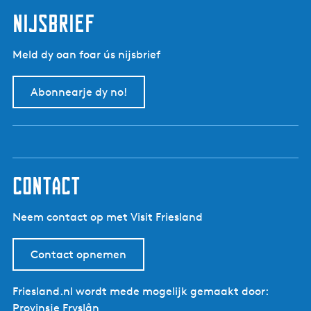
t
d
p
p
nijsbrief
e
a
a
v
g
g
Meld dy oan foar ús nijsbrief
o
i
i
r
n
n
Abonnearje dy no!
i
a
a
g
e
p
a
g
contact
i
n
Neem contact op met Visit Friesland
a
Contact opnemen
Friesland.nl wordt mede mogelijk gemaakt door:
Provinsje Fryslân