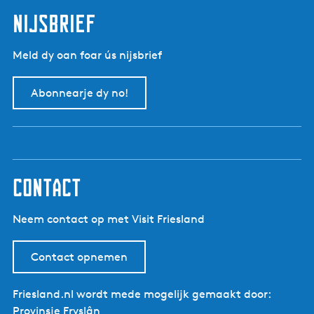
t
d
p
nijsbrief
e
a
v
g
Meld dy oan foar ús nijsbrief
o
i
r
n
Abonnearje dy no!
i
a
g
e
p
a
g
contact
i
n
Neem contact op met Visit Friesland
a
Contact opnemen
Friesland.nl wordt mede mogelijk gemaakt door:
Provinsje Fryslân