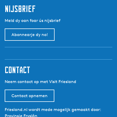
t
d
p
nijsbrief
e
a
v
g
Meld dy oan foar ús nijsbrief
o
i
r
n
Abonnearje dy no!
i
a
g
e
p
a
g
contact
i
n
Neem contact op met Visit Friesland
a
Contact opnemen
Friesland.nl wordt mede mogelijk gemaakt door:
Provinsje Fryslân