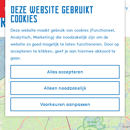
Deze website gebruikt
menu
FY
S
Z
Rûte
cookies
G
e
o
a
l
e
Deze website maakt gebruik van cookies (Functioneel,
n
e
k
Analytisch, Marketing) die noodzakelijk zijn om de
a
k
e
website zo goed mogelijk te laten functioneren. Door op
a
+
t
n
accepteren te klikken, geef je aan hiermee akkoord te
r
e
−
gaan.
d
a
e
r
Alles accepteren
h
j
o
e
m
Alleen noodzakelijk
t
e
a
p
a
Voorkeuren aanpassen
a
l
g
A
e
k
t