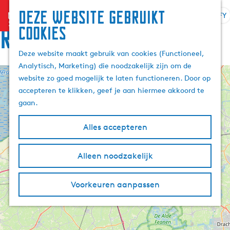
Deze website gebruikt
menu
FY
S
Z
Rûte
cookies
G
e
o
a
l
e
Deze website maakt gebruik van cookies (Functioneel,
n
e
k
Analytisch, Marketing) die noodzakelijk zijn om de
a
k
e
website zo goed mogelijk te laten functioneren. Door op
a
+
t
n
accepteren te klikken, geef je aan hiermee akkoord te
r
e
−
gaan.
d
a
e
r
Alles accepteren
h
j
o
e
m
Alleen noodzakelijk
t
e
a
p
a
Voorkeuren aanpassen
a
l
g
A
e
k
t