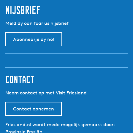
t
d
p
p
nijsbrief
e
a
a
v
g
g
Meld dy oan foar ús nijsbrief
o
i
i
r
n
n
Abonnearje dy no!
i
a
a
g
e
p
a
g
contact
i
n
Neem contact op met Visit Friesland
a
Contact opnemen
Friesland.nl wordt mede mogelijk gemaakt door:
Provinsje Fryslân