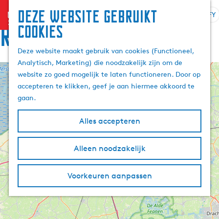
Deze website gebruikt
menu
FY
S
Z
Rûte
cookies
G
e
o
a
l
e
Deze website maakt gebruik van cookies (Functioneel,
n
e
k
Analytisch, Marketing) die noodzakelijk zijn om de
a
k
e
website zo goed mogelijk te laten functioneren. Door op
a
+
t
n
accepteren te klikken, geef je aan hiermee akkoord te
r
e
−
gaan.
d
a
e
r
Alles accepteren
h
j
o
e
m
Alleen noodzakelijk
t
e
a
p
a
Voorkeuren aanpassen
a
l
g
A
e
k
t