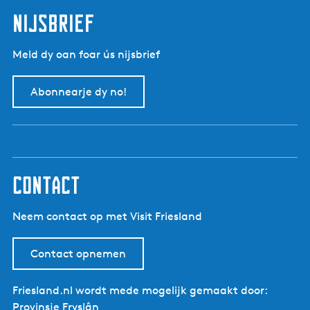
t
d
p
p
nijsbrief
e
a
a
v
g
g
Meld dy oan foar ús nijsbrief
o
i
i
r
n
n
Abonnearje dy no!
i
a
a
g
e
p
a
g
contact
i
n
Neem contact op met Visit Friesland
a
Contact opnemen
Friesland.nl wordt mede mogelijk gemaakt door:
Provinsje Fryslân