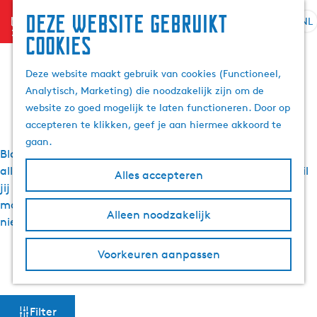
Deze website gebruikt
menu
NL
S
Z
Visit Friesland blogs
cookies
G
e
o
a
l
e
Deze website maakt gebruik van cookies (Functioneel,
n
en artikelen
e
k
Analytisch, Marketing) die noodzakelijk zijn om de
a
c
e
website zo goed mogelijk te laten functioneren. Door op
a
t
n
accepteren te klikken, geef je aan hiermee akkoord te
r
e
gaan.
d
e
Blogs, persartikelen en tips van de redactie: je leest het
e
r
allemaal op deze nieuwspagina van Visit Friesland. En, wil
Alles accepteren
h
t
jij maandelijks de leukste tips en uitjes in Friesland in je
o
a
mailbox?
Meld je dan aan voor onze nieuwsbrief
en mis
m
Alleen noodzakelijk
a
niets!
e
l
p
H
Voorkeuren aanpassen
a
Meld je aan voor de nieuwsbrief
u
g
i
e
d
W
Filter
i