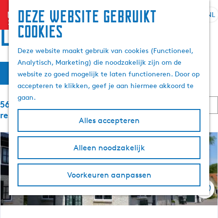
Deze website gebruikt
menu
NL
S
Z
Locaties
cookies
G
e
o
a
l
e
Deze website maakt gebruik van cookies (Functioneel,
n
e
k
Analytisch, Marketing) die noodzakelijk zijn om de
a
W
S
c
e
Filter
website zo goed mogelijk te laten functioneren. Door op
a
o
t
n
a
accepteren te klikken, geef je aan hiermee akkoord te
r
r
e
t
gaan.
d
S
e
5689 t/m 5712 van 6058
t
e
e
o
r
resultaten
e
Alles accepteren
h
r
t
z
r
t
o
a
o
e
m
o
Alleen noodzakelijk
a
p
e
e
l
:
r
e
p
H
o
Voorkeuren aanpassen
a
u
p
k
g
Ops
i
:
e
d
j
i