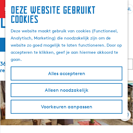
Deze website gebruikt
menu
NL
S
Z
Locaties
cookies
G
e
o
a
l
e
Deze website maakt gebruik van cookies (Functioneel,
n
e
k
Analytisch, Marketing) die noodzakelijk zijn om de
a
W
S
c
e
Filter
website zo goed mogelijk te laten functioneren. Door op
a
o
t
n
a
accepteren te klikken, geef je aan hiermee akkoord te
r
r
e
t
gaan.
d
S
e
361 t/m 384 van 6059
t
e
e
o
r
resultaten
e
Alles accepteren
h
r
t
z
r
t
o
a
o
e
m
o
Alleen noodzakelijk
a
p
e
e
l
:
r
e
p
H
o
Voorkeuren aanpassen
a
u
p
k
g
Ops
i
:
e
d
j
i