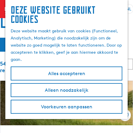
Deze website gebruikt
menu
NL
S
Z
Locaties
cookies
G
e
o
a
l
e
Deze website maakt gebruik van cookies (Functioneel,
n
e
k
Analytisch, Marketing) die noodzakelijk zijn om de
a
W
S
c
e
Filter
website zo goed mogelijk te laten functioneren. Door op
a
o
t
n
a
accepteren te klikken, geef je aan hiermee akkoord te
r
r
e
t
gaan.
d
S
e
5497 t/m 5520 van 6058
t
e
e
o
r
resultaten
e
Alles accepteren
h
r
t
z
r
t
o
a
o
e
m
o
Alleen noodzakelijk
a
p
e
e
l
:
r
e
p
H
o
Voorkeuren aanpassen
a
u
p
k
g
Ops
i
:
e
d
j
i