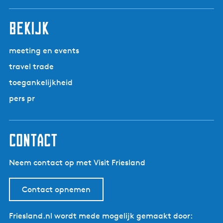
r
n
n
n
n
n
i
n
n
n
n
n
l
t
i
a
a
a
a
a
n
a
a
a
a
a
g
o
bekijk
g
a
e
o
e
n
r
p
d
meeting en events
K
a
e
travel trade
o
g
p
l
toegankelijkheid
i
a
l
n
g
pers pr
u
a
i
m
n
a
contact
Neem contact op met Visit Friesland
Contact opnemen
Friesland.nl wordt mede mogelijk gemaakt door: