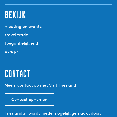
r
n
n
n
n
n
i
n
n
n
n
n
l
1
i
a
a
a
a
a
n
a
a
a
a
a
g
2
bekijk
g
a
e
H
e
n
p
d
meeting en events
a
e
travel trade
g
p
toegankelijkheid
i
a
n
g
pers pr
a
i
n
a
contact
Neem contact op met Visit Friesland
Contact opnemen
Friesland.nl wordt mede mogelijk gemaakt door: