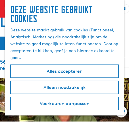
Deze website gebruikt
menu
NL
S
Z
Locaties
cookies
G
e
o
a
l
e
Deze website maakt gebruik van cookies (Functioneel,
n
e
k
Analytisch, Marketing) die noodzakelijk zijn om de
a
W
S
c
e
Filter
website zo goed mogelijk te laten functioneren. Door op
a
o
t
n
a
accepteren te klikken, geef je aan hiermee akkoord te
r
r
e
t
gaan.
d
S
e
5689 t/m 5712 van 6059
t
e
e
o
r
resultaten
e
Alles accepteren
h
r
t
z
r
t
o
a
o
e
m
o
Alleen noodzakelijk
a
p
e
e
l
:
r
e
p
H
o
Voorkeuren aanpassen
a
u
p
k
g
Ops
i
:
e
d
j
i