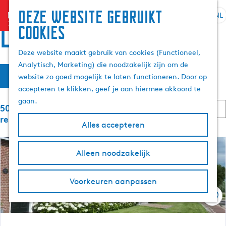
Deze website gebruikt
menu
NL
S
Z
Locaties
cookies
G
e
o
a
l
e
Deze website maakt gebruik van cookies (Functioneel,
n
e
k
Analytisch, Marketing) die noodzakelijk zijn om de
a
W
S
c
e
Filter
website zo goed mogelijk te laten functioneren. Door op
a
o
t
n
a
accepteren te klikken, geef je aan hiermee akkoord te
r
r
e
t
gaan.
d
S
e
5089 t/m 5112 van 6059
t
e
e
o
r
resultaten
e
Alles accepteren
h
r
t
z
r
t
o
a
o
e
m
o
Alleen noodzakelijk
a
p
e
e
l
:
r
e
p
H
o
Voorkeuren aanpassen
a
u
p
k
g
Ops
i
:
e
d
j
i