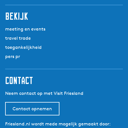
r
n
n
n
n
n
i
n
n
n
n
n
l
i
a
a
a
a
a
n
a
a
a
a
a
g
bekijk
g
a
e
e
n
p
d
meeting en events
a
e
travel trade
g
p
toegankelijkheid
i
a
n
g
pers pr
a
i
n
a
contact
Neem contact op met Visit Friesland
Contact opnemen
Friesland.nl wordt mede mogelijk gemaakt door: