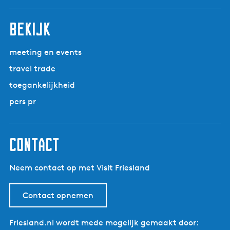
i
n
n
n
n
n
l
t
v
n
a
a
a
a
a
g
e
e
bekijk
a
e
n
r
n
h
d
meeting en events
u
e
travel trade
u
p
r
toegankelijkheid
a
g
pers pr
i
n
a
contact
Neem contact op met Visit Friesland
Contact opnemen
Friesland.nl wordt mede mogelijk gemaakt door: