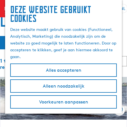
Deze website gebruikt
menu
NL
S
Z
Locaties
cookies
G
e
o
a
l
e
Deze website maakt gebruik van cookies (Functioneel,
n
e
k
Analytisch, Marketing) die noodzakelijk zijn om de
a
W
S
c
e
Filter
website zo goed mogelijk te laten functioneren. Door op
a
o
t
n
a
accepteren te klikken, geef je aan hiermee akkoord te
r
r
e
t
gaan.
d
S
e
1 t/m 24 van 6059
t
e
e
o
r
resultaten
e
Alles accepteren
h
r
t
z
r
t
o
a
o
e
m
o
Alleen noodzakelijk
a
p
e
e
l
:
r
e
p
H
o
Voorkeuren aanpassen
a
u
p
k
g
Ops
i
:
e
d
j
i