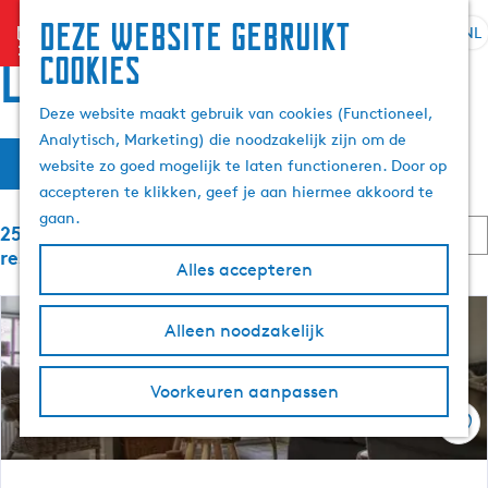
Deze website gebruikt
menu
NL
S
Z
Locaties
cookies
G
e
o
a
l
e
Deze website maakt gebruik van cookies (Functioneel,
n
e
k
Analytisch, Marketing) die noodzakelijk zijn om de
a
W
S
c
e
Filter
website zo goed mogelijk te laten functioneren. Door op
a
o
t
n
a
accepteren te klikken, geef je aan hiermee akkoord te
r
r
e
t
gaan.
d
S
e
25 t/m 48 van 6059
t
e
e
o
r
resultaten
e
Alles accepteren
h
r
t
z
r
t
o
a
o
e
m
o
Alleen noodzakelijk
a
p
e
e
l
:
r
e
p
H
o
Voorkeuren aanpassen
a
u
p
k
g
Ops
i
:
e
d
j
i