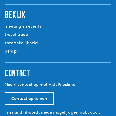
r
n
i
n
n
n
n
n
l
d
i
a
n
a
a
a
a
a
g
bekijk
g
a
e
e
n
p
d
meeting en events
a
e
travel trade
g
p
toegankelijkheid
i
a
n
g
pers pr
a
i
n
a
contact
Neem contact op met Visit Friesland
Contact opnemen
Friesland.nl wordt mede mogelijk gemaakt door: