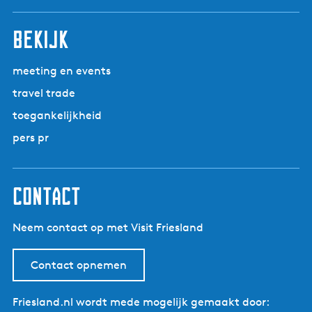
r
n
n
n
n
n
i
n
n
n
n
n
l
n
i
a
a
a
a
a
n
a
a
a
a
a
g
t
bekijk
g
a
e
B
e
n
o
p
d
meeting en events
l
a
e
travel trade
s
g
p
w
toegankelijkheid
i
a
a
n
g
pers pr
r
a
i
d
n
a
contact
Neem contact op met Visit Friesland
Contact opnemen
Friesland.nl wordt mede mogelijk gemaakt door: