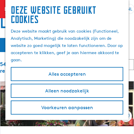
Deze website gebruikt
menu
NL
S
Z
Locaties
cookies
G
e
o
a
l
e
Deze website maakt gebruik van cookies (Functioneel,
n
e
k
Analytisch, Marketing) die noodzakelijk zijn om de
a
W
S
c
e
Filter
website zo goed mogelijk te laten functioneren. Door op
a
o
t
n
a
accepteren te klikken, geef je aan hiermee akkoord te
r
r
e
t
gaan.
d
S
e
5449 t/m 5472 van 6059
t
e
e
o
r
resultaten
e
Alles accepteren
h
r
t
z
r
t
o
a
o
e
m
o
Alleen noodzakelijk
a
p
e
e
l
:
r
e
p
H
o
Voorkeuren aanpassen
a
u
p
k
g
Ops
i
:
e
d
j
i