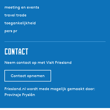
e
n
o
p
d
meeting en events
p
a
e
travel trade
g
p
toegankelijkheid
i
a
n
g
pers pr
a
i
n
a
contact
Neem contact op met Visit Friesland
Contact opnemen
Friesland.nl wordt mede mogelijk gemaakt door:
Provinsje Fryslân