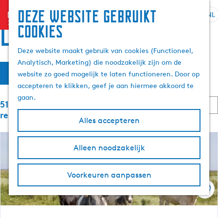
Deze website gebruikt
menu
NL
S
Z
Locaties
cookies
G
e
o
a
l
e
Deze website maakt gebruik van cookies (Functioneel,
n
e
k
Analytisch, Marketing) die noodzakelijk zijn om de
a
W
S
c
e
Filter
website zo goed mogelijk te laten functioneren. Door op
a
o
t
n
a
accepteren te klikken, geef je aan hiermee akkoord te
r
r
e
t
gaan.
d
S
e
5185 t/m 5208 van 6059
t
e
e
o
r
resultaten
e
Alles accepteren
h
r
t
z
r
t
o
a
o
e
m
o
Alleen noodzakelijk
a
p
e
e
l
:
r
e
p
H
o
Voorkeuren aanpassen
a
u
p
k
g
Ops
i
:
e
d
j
i