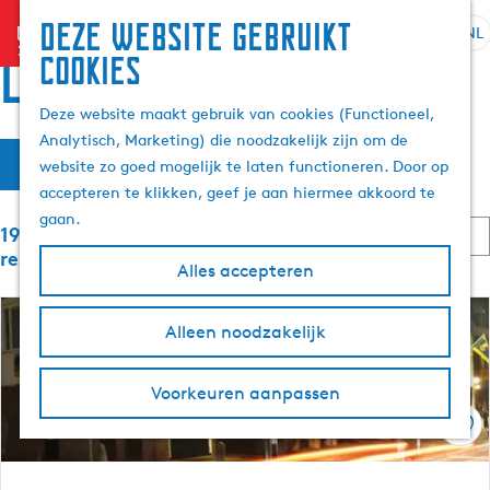
Deze website gebruikt
menu
NL
S
Z
Locaties
cookies
G
e
o
a
l
e
Deze website maakt gebruik van cookies (Functioneel,
n
e
k
Analytisch, Marketing) die noodzakelijk zijn om de
a
W
S
c
e
Filter
website zo goed mogelijk te laten functioneren. Door op
a
o
t
n
a
accepteren te klikken, geef je aan hiermee akkoord te
r
r
e
t
gaan.
d
S
e
193 t/m 216 van 6058
t
e
e
o
r
resultaten
e
Alles accepteren
h
r
t
z
r
t
o
a
o
e
m
o
Alleen noodzakelijk
a
p
e
e
l
:
r
e
p
H
o
Voorkeuren aanpassen
a
u
p
k
g
Ops
i
:
e
d
j
i