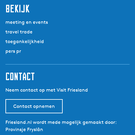
bekijk
g
a
e
e
n
p
d
meeting en events
a
e
travel trade
g
p
toegankelijkheid
i
a
n
g
pers pr
a
i
n
a
contact
Neem contact op met Visit Friesland
Contact opnemen
Friesland.nl wordt mede mogelijk gemaakt door:
Provinsje Fryslân