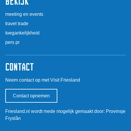
bekijk
D
k
e
n
e
B
p
d
meeting en events
R
e
a
e
i
travel trade
e
g
p
e
t
toegankelijkheid
i
a
s
g
n
g
pers pr
e
u
a
i
n
m
n
e
a
contact
r
m
Neem contact op met Visit Friesland
o
l
e
Contact opnemen
n
Friesland.nl wordt mede mogelijk gemaakt door: Provinsje
Fryslân