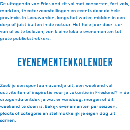
De uitagenda van Friesland zit vol met concerten, festivals,
d
markten, theatervoorstellingen en events door de hele
i
provincie. In Leeuwarden, langs het water, midden in een
g
dorp of juist buiten in de natuur. Het hele jaar door is er
h
van alles te beleven, van kleine lokale evenementen tot
e
grote publiekstrekkers.
d
e
n
evenementenkalender
Zoek je een spontaan avondje uit, een weekend vol
activiteiten of inspiratie voor je vakantie in Friesland? In de
uitagenda ontdek je wat er vandaag, morgen of dit
weekend te doen is. Bekijk evenementen per seizoen,
plaats of categorie en stel makkelijk je eigen dag uit
samen.