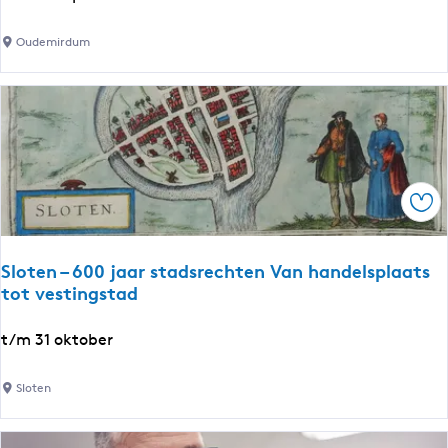
x
p
Oudemirdum
o
s
i
t
i
e
Ops
:
F
r
Sloten – 600 jaar stadsrechten Van handelsplaats
i
tot vestingstad
e
s
S
t/m 31 oktober
e
l
k
o
Sloten
l
t
o
e