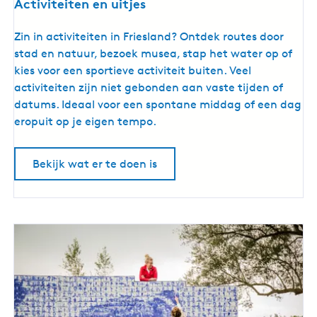
Activiteiten en uitjes
A
Zin in activiteiten in Friesland? Ontdek routes door
c
stad en natuur, bezoek musea, stap het water op of
t
kies voor een sportieve activiteit buiten. Veel
i
activiteiten zijn niet gebonden aan vaste tijden of
v
datums. Ideaal voor een spontane middag of een dag
i
eropuit op je eigen tempo.
t
e
Bekijk wat er te doen is
i
t
e
n
e
n
u
i
t