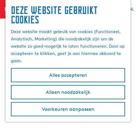
Deze website gebruikt
menu
NL
S
Z
cookies
G
e
o
a
l
e
Deze website maakt gebruik van cookies (Functioneel,
n
e
k
Analytisch, Marketing) die noodzakelijk zijn om de
a
c
e
website zo goed mogelijk te laten functioneren. Door op
a
t
n
accepteren te klikken, geef je aan hiermee akkoord te
r
e
gaan.
d
e
e
r
Alles accepteren
h
t
o
a
m
Alleen noodzakelijk
a
e
l
p
H
Voorkeuren aanpassen
a
u
g
i
e
d
i