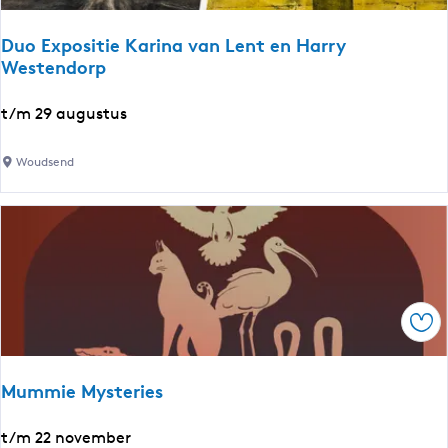
e
e
s
n
Duo Expositie Karina van Lent en Harry
:
Westendorp
V
U
a
n
D
t/m 29 augustus
n
b
u
h
r
o
a
Woudsend
o
E
n
k
x
d
e
p
e
n
o
l
s
s
i
p
Ops
t
l
i
a
e
a
Mummie Mysteries
K
t
a
s
M
t/m 22 november