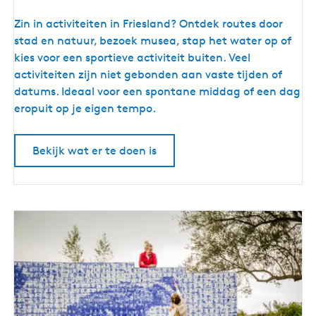
u
A
Zin in activiteiten in Friesland? Ontdek routes door
i
c
stad en natuur, bezoek musea, stap het water op of
t
t
kies voor een sportieve activiteit buiten. Veel
e
i
activiteiten zijn niet gebonden aan vaste tijden of
n
v
datums. Ideaal voor een spontane middag of een dag
t
i
eropuit op je eigen tempo.
e
t
n
e
t
Bekijk wat er te doen is
i
o
t
o
e
n
n
s
e
t
n
e
u
l
i
l
t
i
j