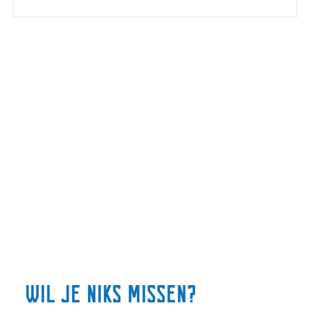
r
d
i
g
h
e
d
e
n
wil je niks missen?