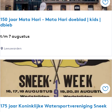
o
Ops
a
r
B
t
a
r
150 jaar Mata Hari - Mata Hari doeblad | kids |
r
dbieb
e
n
t
s
1
t/m 7 augustus
t
-
5
e
G
0
n
Leeuwarden
r
j
I
a
a
I
h
a
'
a
r
m
M
–
a
N
Ops
t
a
a
t
H
175 jaar Koninklijke Watersportvereniging Sneek
u
a
r