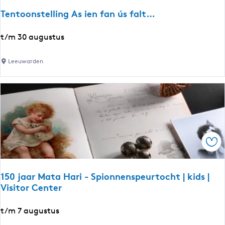
a
H
Tentoonstelling As ien fan ús falt…
n
a
e
r
T
t/m 30 augustus
n
i
e
b
-
n
i
Leeuwarden
M
t
j
a
o
n
t
o
a
a
n
c
H
s
h
a
t
t
r
Ops
e
i
l
p
l
o
150 jaar Mata Hari - Spionnenspeurtocht | kids |
i
Visitor Center
p
n
-
g
1
t/m 7 augustus
u
A
5
p