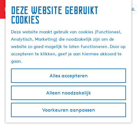
Deze website gebruikt
menu
NL
S
Z
cookies
G
e
o
a
l
e
Deze website maakt gebruik van cookies (Functioneel,
n
e
k
Analytisch, Marketing) die noodzakelijk zijn om de
a
c
e
website zo goed mogelijk te laten functioneren. Door op
a
t
n
accepteren te klikken, geef je aan hiermee akkoord te
r
e
gaan.
d
e
e
r
Alles accepteren
h
t
o
a
m
Alleen noodzakelijk
a
e
l
p
H
Voorkeuren aanpassen
a
u
g
i
e
d
i