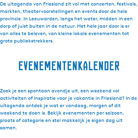
De uitagenda van Friesland zit vol met concerten, festivals,
d
markten, theatervoorstellingen en events door de hele
i
provincie. In Leeuwarden, langs het water, midden in een
g
dorp of juist buiten in de natuur. Het hele jaar door is er
h
van alles te beleven, van kleine lokale evenementen tot
e
grote publiekstrekkers.
d
e
n
evenementenkalender
Zoek je een spontaan avondje uit, een weekend vol
activiteiten of inspiratie voor je vakantie in Friesland? In de
uitagenda ontdek je wat er vandaag, morgen of dit
weekend te doen is. Bekijk evenementen per seizoen,
plaats of categorie en stel makkelijk je eigen dag uit
samen.