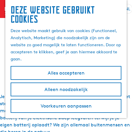
Deze website gebruikt
menu
NL
S
Z
cookies
Alle wandel, fiets,
G
e
o
a
l
e
Deze website maakt gebruik van cookies (Functioneel,
n
vaar, ruiter en
e
k
Analytisch, Marketing) die noodzakelijk zijn om de
a
c
e
website zo goed mogelijk te laten functioneren. Door op
a
t
motorroutes in
n
accepteren te klikken, geef je aan hiermee akkoord te
r
e
gaan.
d
e
Friesland
e
r
Alles accepteren
h
t
o
a
m
Alleen noodzakelijk
a
e
Je kunt geen genoeg krijgen van wandelen, maar wilt niet
l
p
H
steeds hetzelfde blokje om? Dat snappen wij. Kilometers
Voorkeuren aanpassen
a
u
maken met je fiets? Roeien tot je een ons weegt? De
g
i
batterij van je elektrische sloep leegvaren terwijl je je
e
d
eigen batterij oplaadt? We zijn allemaal buitenmensen en
i
die horen in de natuur.