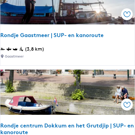
L
u
a
t
Ops
n
e
g
w
Rondje Gaastmeer | SUP- en kanoroute
e
e
R
(3,8 km)
r
o
Gaastmeer
-
n
G
d
o
j
i
e
n
G
g
a
a
Ops
a
r
s
i
t
j
Rondje centrum Dokkum en het Grutdjip | SUP- en
m
kanoroute
p