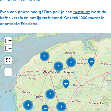
g
e
Even een pauze nodig? Dan pak je een
rustpunt
waar de
t
koffie vers is en het ijs verfrissend. Ontdek 1000 routes in
a
onontdekt Friesland.
a
l
+
:
N
−
e
2
d
R
6
o
e
3
n
r
d
l
j
R
e
a
o
D
n
n
e
3
d
d
L
j
a
s
e
u
4
R
3
E
w
o