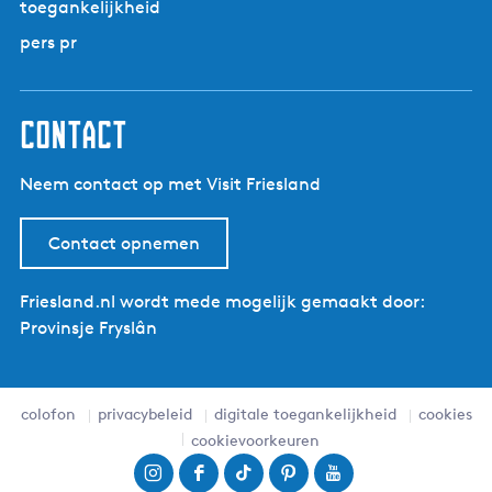
Z
toegankelijkheid
a
w
g
pers pr
e
i
t
n
t
a
contact
e
|
Neem contact op met Visit Friesland
S
U
P
Contact opnemen
-
e
Friesland.nl wordt mede mogelijk gemaakt door:
n
Provinsje Fryslân
k
a
n
colofon
privacybeleid
digitale toegankelijkheid
cookies
o
cookievoorkeuren
r
o
I
F
T
P
Y