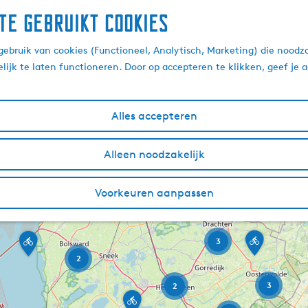
te gebruikt cookies
 Friesland
ebruik van cookies (Functioneel, Analytisch, Marketing) die noodza
lijk te laten functioneren. Door op accepteren te klikken, geef je
2
Alles accepteren
Alleen noodzakelijk
2
T
w
i
Voorkeuren aanpassen
j
z
e
l
F
L
3
e
r
F
2
r
i
w
m
e
e
i
s
e
3
2
E
e
e
k
l
d