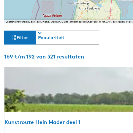
Leaflet
|
Powered by Esri | Esri, HERE, Garmin, USGS, Intermap, INCREMENT P, NRCAN, Esri Japan, MET
W
S
Filter
o
a
r
t
S
169 t/m 192 van 321 resultaten
t
e
o
e
r
z
r
t
o
e
o
p
e
:
r
e
o
p
k
:
j
Kunstroute Hein Mader deel 1