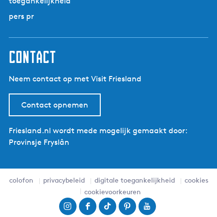
toegankelijkheid
i
a
e
n
g
pers pr
n
a
i
|
n
O
a
contact
p
é
Neem contact op met Visit Friesland
T
r
a
Contact opnemen
p
e
Friesland.nl wordt mede mogelijk gemaakt door:
r
Provinsje Fryslân
s
colofon
privacybeleid
digitale toegankelijkheid
cookies
cookievoorkeuren
I
F
T
P
Y