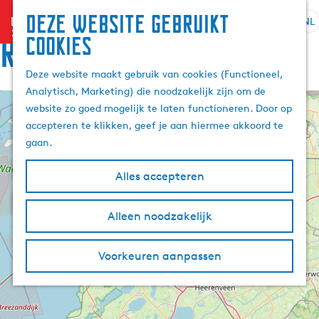
Deze website gebruikt
menu
NL
S
Z
Route
cookies
G
e
o
a
l
e
Deze website maakt gebruik van cookies (Functioneel,
n
e
k
Analytisch, Marketing) die noodzakelijk zijn om de
a
c
e
website zo goed mogelijk te laten functioneren. Door op
a
+
t
n
accepteren te klikken, geef je aan hiermee akkoord te
r
E
e
−
l
gaan.
d
2
e
f
e
r
f
Alles accepteren
h
o
t
6
n
A
o
a
t
l
m
4
Alleen noodzakelijk
a
e
t
e
i
e
l
2
n
r
p
H
7
e
Voorkeuren aanpassen
n
a
u
n
a
g
r
t
i
o
i
e
d
u
e
i
t