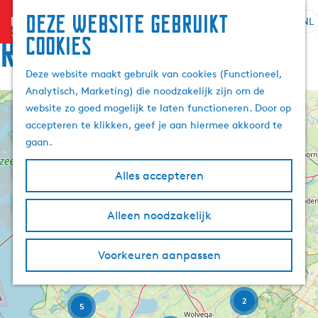
Deze website gebruikt
menu
NL
S
Z
Route
cookies
G
e
o
a
l
e
Deze website maakt gebruik van cookies (Functioneel,
n
e
k
Analytisch, Marketing) die noodzakelijk zijn om de
a
c
e
website zo goed mogelijk te laten functioneren. Door op
a
+
t
n
accepteren te klikken, geef je aan hiermee akkoord te
r
e
−
2
3
gaan.
d
e
e
r
Alles accepteren
2
h
t
o
a
m
Alleen noodzakelijk
a
2
e
V
l
M
p
e
H
3
Voorkeuren aanpassen
a
r
a
u
r
z
g
B
i
e
o
e
t
d
2
e
5
,
i
i