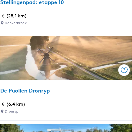
e
Stellingenpad: etappe 10
D
(28,1 km)
o
Donkerbroek
n
k
e
r
b
r
Ops
o
e
k
De Puollen Dronryp
-
B
D
(6,4 km)
a
e
Dronryp
k
P
k
u
e