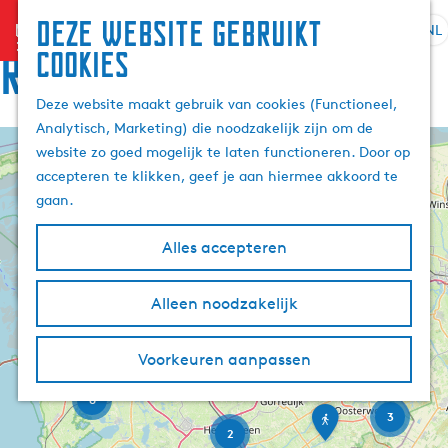
Deze website gebruikt
menu
NL
S
Z
Route
cookies
G
e
o
a
l
e
Deze website maakt gebruik van cookies (Functioneel,
n
e
k
Analytisch, Marketing) die noodzakelijk zijn om de
a
c
e
website zo goed mogelijk te laten functioneren. Door op
a
+
t
2
n
accepteren te klikken, geef je aan hiermee akkoord te
r
e
−
gaan.
d
e
4
e
r
Alles accepteren
h
t
o
a
B
m
Alleen noodzakelijk
a
e
e
l
e
D
p
l
H
r
Voorkeuren aanpassen
d
a
a
u
e
c
g
i
6
n
h
O
e
3
r
d
t
o
2
o
e
i
s