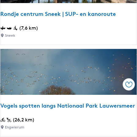
/
D
Rondje centrum Sneek | SUP- en kanoroute
e
D
R
(7,6 km)
e
o
Sneek
e
n
l
d
e
j
n
e
|
c
w
e
a
Ops
n
n
t
d
r
e
Vogels spotten langs Nationaal Park Lauwersmeer
u
l
m
e
V
(26,2 km)
S
n
o
Engwierum
n
e
g