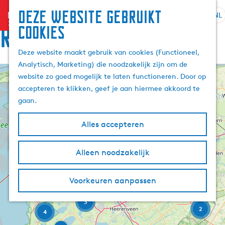
Deze website gebruikt
menu
NL
S
Z
Route
cookies
G
e
o
a
l
e
Deze website maakt gebruik van cookies (Functioneel,
n
e
k
Analytisch, Marketing) die noodzakelijk zijn om de
a
c
e
website zo goed mogelijk te laten functioneren. Door op
a
+
t
n
accepteren te klikken, geef je aan hiermee akkoord te
r
2
e
−
gaan.
d
e
e
3
r
Alles accepteren
h
t
W
o
a
a
m
Alleen noodzakelijk
t
a
e
e
5
l
r
p
H
b
Voorkeuren aanpassen
a
2
u
e
g
l
i
3
e
e
2
d
4
e
i
f
A