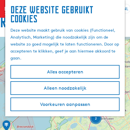
Deze website gebruikt
menu
NL
S
Z
Route
cookies
G
e
o
a
l
e
Deze website maakt gebruik van cookies (Functioneel,
n
e
k
Analytisch, Marketing) die noodzakelijk zijn om de
a
c
e
website zo goed mogelijk te laten functioneren. Door op
a
+
t
n
accepteren te klikken, geef je aan hiermee akkoord te
r
e
−
gaan.
d
e
e
r
Alles accepteren
h
t
7
B
o
a
û
m
t
Alleen noodzakelijk
a
e
e
R
l
10
f
a
2
p
H
j
e
Voorkeuren aanpassen
a
i
u
r
l
g
d
i
d
2
-
e
d
H
e
A
e
n
i
k