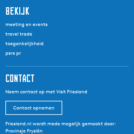
i
a
a
a
a
a
n
a
S
bekijk
g
a
n
e
e
p
meeting en events
e
a
travel trade
k
g
-
toegankelijkheid
i
I
n
pers pr
J
a
l
s
contact
t
|
Neem contact op met Visit Friesland
F
i
e
Contact opnemen
t
s
Friesland.nl wordt mede mogelijk gemaakt door:
r
Provinsje Fryslân