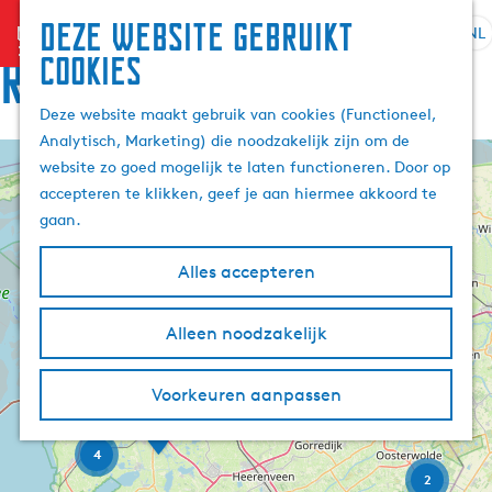
Deze website gebruikt
menu
NL
S
Z
Route
cookies
G
e
o
a
l
e
Deze website maakt gebruik van cookies (Functioneel,
n
e
k
Analytisch, Marketing) die noodzakelijk zijn om de
a
c
e
website zo goed mogelijk te laten functioneren. Door op
a
+
t
n
accepteren te klikken, geef je aan hiermee akkoord te
r
e
−
gaan.
d
W
e
a
e
r
d
Alles accepteren
h
t
d
o
e
a
G
H
n
m
Alleen noodzakelijk
a
a
e
t
e
r
l
t
o
y
p
v
u
H
Voorkeuren aanpassen
p
e
r
a
u
e
r
V
g
n
i
h
a
o
4
e
a
n
d
v
a
2
s
i