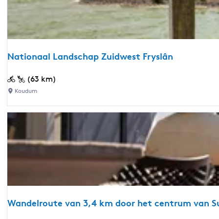
n
N
F
i
r
j
i
B
j
e
Nationaal Landschap Zuidwest Fryslân
h
e
e
t
N
(63 km)
i
s
a
Koudum
d
t
-
i
L
o
o
n
p
a
e
a
n
l
i
L
n
a
v
Wandelroute van 3,4 km door het centrum van S
n
r