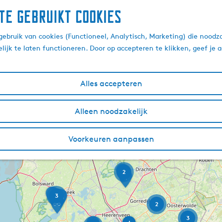
te gebruikt cookies
ebruik van cookies (Functioneel, Analytisch, Marketing) die noodza
lijk te laten functioneren. Door op accepteren te klikken, geef je
Alles accepteren
4
Alleen noodzakelijk
2
Voorkeuren aanpassen
2
2
3
2
3
M