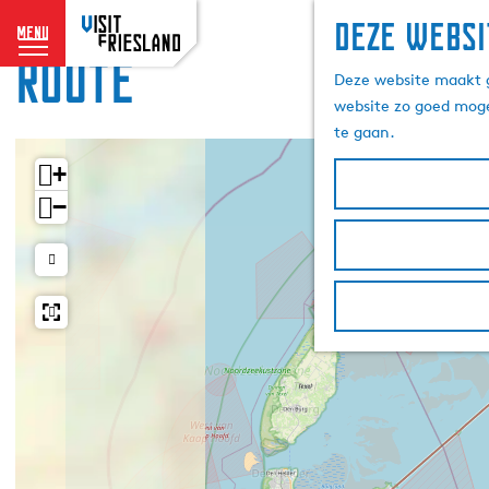
Deze websi
menu
Route
G
Deze website maakt g
a
website zo goed moge
n
te gaan.
a
a
+
r
−
d
e
h
o
m
e
p
a
g
e