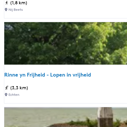
e
K
(1,8 km)
o
Nij Beets
r
t
e
d
o
r
p
s
w
Rinne yn Frijheid - Lopen in vrijheid
a
n
R
(3,3 km)
d
i
Echten
e
n
l
n
i
e
n
y
g