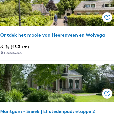
e
n
l
Ops
a
n
d
Ontdek het mooie van Heerenveen en Wolvega
i
n
O
(45,3 km)
Z
n
Heerenveen
u
t
i
d
d
e
o
k
o
h
s
e
t
Ops
t
F
m
r
o
i
Mantgum - Sneek | Elfstedenpad: etappe 2
o