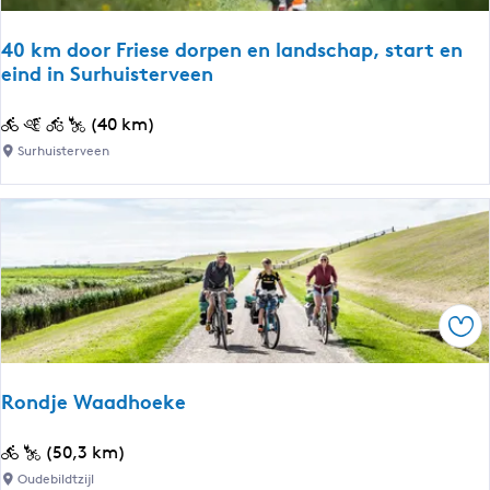
k
F
40 km door Friese dorpen en landschap, start en
r
eind in Surhuisterveen
i
e
4
(40 km)
s
0
Surhuisterveen
l
k
a
m
n
d
d
o
|
o
F
r
i
Ops
F
e
r
t
i
Rondje Waadhoeke
s
e
r
s
R
(50,3 km)
o
e
o
u
Oudebildtzijl