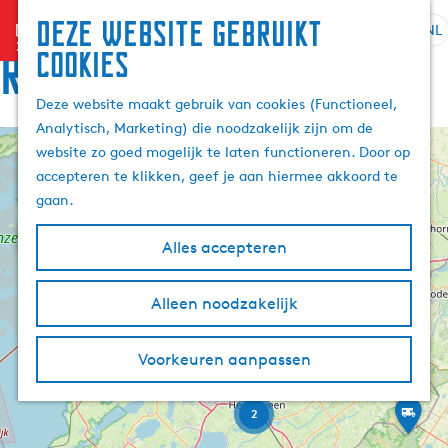
Deze website gebruikt
menu
NL
S
Z
Route
cookies
G
e
o
a
l
e
Deze website maakt gebruik van cookies (Functioneel,
n
e
k
Analytisch, Marketing) die noodzakelijk zijn om de
a
c
e
website zo goed mogelijk te laten functioneren. Door op
a
+
t
n
accepteren te klikken, geef je aan hiermee akkoord te
r
e
−
2
gaan.
d
e
e
2
r
Alles accepteren
h
3
t
4
o
a
2
3
0
m
k
Alleen noodzakelijk
a
5
m
e
l
M
d
p
e
H
o
Voorkeuren aanpassen
i
a
o
u
d
r
g
i
a
A
F
2
e
g
d
v
r
e
o
i
i