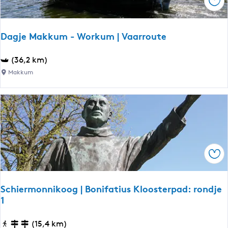
Ops
l
w
e
Dagje Makkum - Workum | Vaarroute
r
d
D
(36,2 km)
a
Makkum
g
j
e
M
a
k
Ops
k
u
m
Schiermonnikoog | Bonifatius Kloosterpad: rondje
-
1
W
o
S
(15,4 km)