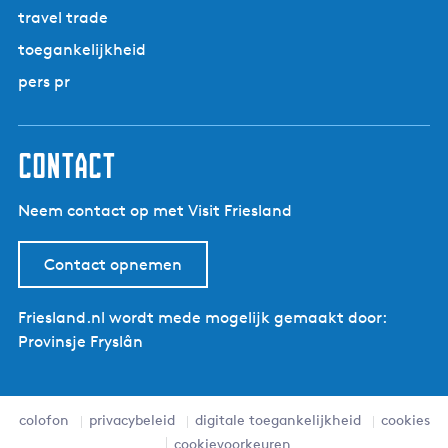
a
e
travel trade
f
g
p
a
toegankelijkheid
i
a
t
n
g
pers pr
i
a
i
u
n
s
a
contact
K
l
Neem contact op met Visit Friesland
o
o
s
Contact opnemen
t
e
Friesland.nl wordt mede mogelijk gemaakt door:
r
Provinsje Fryslân
p
a
d
colofon
privacybeleid
digitale toegankelijkheid
cookies
:
cookievoorkeuren