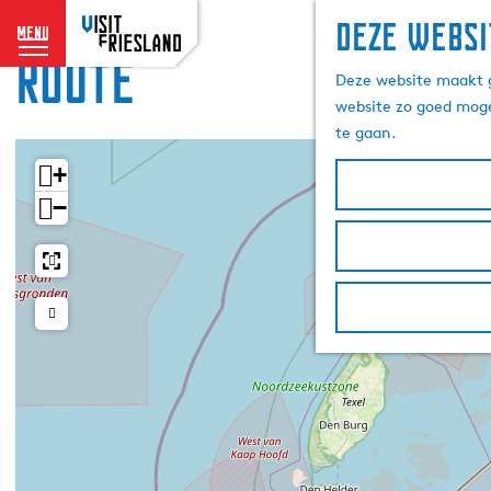
Deze websi
menu
Route
G
Deze website maakt g
a
website zo goed moge
n
te gaan.
a
a
+
r
−
d
e
h
o
m
e
p
a
g
e