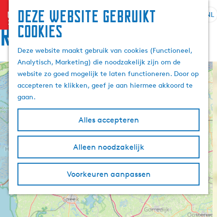
Deze website gebruikt
menu
NL
S
Z
Route
cookies
G
e
o
a
l
e
Deze website maakt gebruik van cookies (Functioneel,
n
e
k
Analytisch, Marketing) die noodzakelijk zijn om de
a
c
e
F
website zo goed mogelijk te laten functioneren. Door op
a
+
t
o
n
accepteren te klikken, geef je aan hiermee akkoord te
r
e
−
o
gaan.
d
d
e
w
e
r
4
a
Alles accepteren
h
2
t
l
2
o
k
a
W
m
Alleen noodzakelijk
a
a
W
e
l
d
a
p
d
H
n
Voorkeuren aanpassen
V
e
a
d
u
a
n
e
g
i
n
g
l
3
e
4
s
o
d
r
O
t
u
o
i