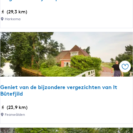
P
e
B
(29,3 km)
t
r
Harkema
t
u
e
g
b
n
o
a
s
a
k
r
Ops
d
e
v
Geniet van de bijzondere vergezichten van It
r
Bûtefjild
i
j
G
(23,9 km)
h
e
Feanwâlden
e
n
i
i
d