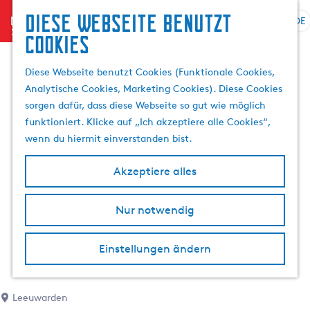
Diese Webseite benutzt
menu
DE
S
S
Cookies
G
p
u
e
r
c
Diese Webseite benutzt Cookies (Funktionale Cookies,
h
a
h
Analytische Cookies, Marketing Cookies). Diese Cookies
e
c
e
sorgen dafür, dass diese Webseite so gut wie möglich
n
h
n
funktioniert. Klicke auf „Ich akzeptiere alle Cookies“,
S
e
wenn du hiermit einverstanden bist.
i
a
e
u
Akzeptiere alles
z
s
u
w
r
Nur notwendig
ä
H
h
o
l
Einstellungen ändern
m
e
e
n
p
A
Leeuwarden
a
k