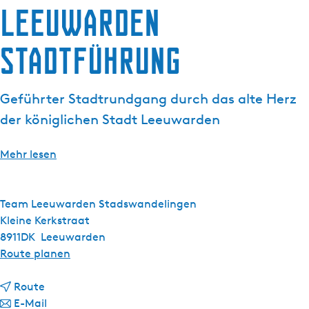
Leeuwarden
g
t
e
u
Stadtführung
e
l
l
Geführter Stadtrundgang durch das alte Herz
e
S
der königlichen Stadt Leeuwarden
p
r
Mehr lesen
a
c
h
Team Leeuwarden Stadswandelingen
e
Kleine Kerkstraat
:
8911DK
Leeuwarden
D
b
Route planen
e
i
u
b
s
Route
t
i
b
L
E-Mail