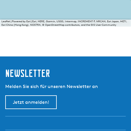
Leaflet
|
Powered by Esri | Esri, HERE, Garmin, USGS, Intermap, INCREMENT P, NRCAN, Esri Japan, METI,
Esri China (Hong Kong), NOSTRA, © OpenStreetMap contributors, and the GIS User Community
Newsletter
Melden Sie sich für unseren Newsletter an
Jetzt anmelden!