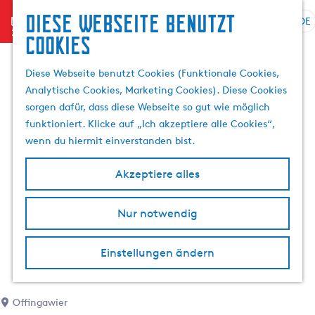
Diese Webseite benutzt
menu
DE
S
S
Cookies
G
p
u
e
r
c
Diese Webseite benutzt Cookies (Funktionale Cookies,
h
a
h
Analytische Cookies, Marketing Cookies). Diese Cookies
e
c
e
sorgen dafür, dass diese Webseite so gut wie möglich
n
h
n
funktioniert. Klicke auf „Ich akzeptiere alle Cookies“,
S
e
wenn du hiermit einverstanden bist.
i
a
e
u
Akzeptiere alles
z
s
u
w
r
Nur notwendig
ä
H
h
o
l
Einstellungen ändern
m
e
e
n
p
A
Offingawier
a
k