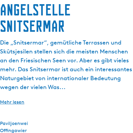
Angelstelle
g
t
e
u
Snitsermar
e
l
l
Die „Snitsermar“, gemütliche Terrassen und
e
S
Skûtsjesilen stellen sich die meisten Menschen
p
an den Friesischen Seen vor. Aber es gibt vieles
r
mehr. Das Snitsermar ist auch ein interessantes
a
Naturgebiet von internationaler Bedeutung
c
h
wegen der vielen Was...
e
:
Mehr lesen
D
e
u
Paviljoenwei
t
Offingawier