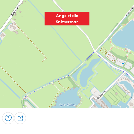
Angelstelle
Snitsermar
Speichern
T
e