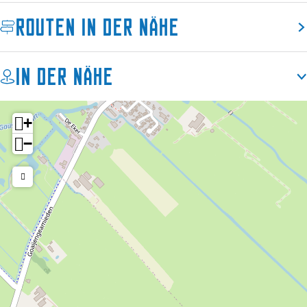
t
e
Routen in der Nähe
s
r
e
m
r
a
In der Nähe
m
r
a
r
+
−