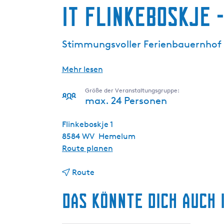
It Flinkeboskje 
g
e
Stimmungsvoller Ferienbauernhof 
Mehr lesen
Größe der Veranstaltungsgruppe:
max. 24 Personen
Flinkeboskje 1
8584 WV
Hemelum
b
Route planen
i
b
s
Route
i
I
Das könnte dich auch 
s
t
I
F
t
l