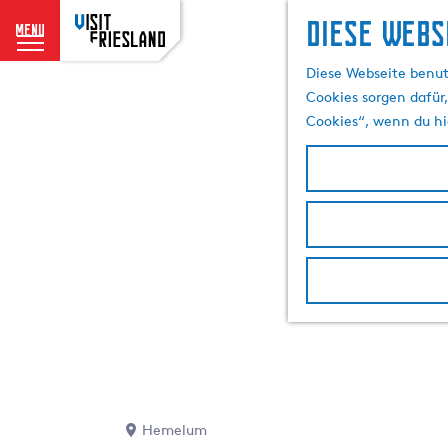
Diese Webs
menu
G
Diese Webseite benut
e
Cookies sorgen dafür,
h
Cookies“, wenn du hi
e
n
S
i
e
z
u
r
H
o
m
e
p
Hemelum
a