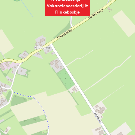
Vakantieboerderij it
Flinkeboskje