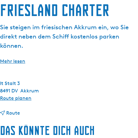
Friesland Charter
g
e
Sie steigen im friesischen Akkrum ein, wo Sie
direkt neben dem Schiff kostenlos parken
können.
Mehr lesen
It Stalt 3
8491 DV
Akkrum
b
Route planen
i
b
s
Route
i
F
Das könnte dich auch
s
r
F
i