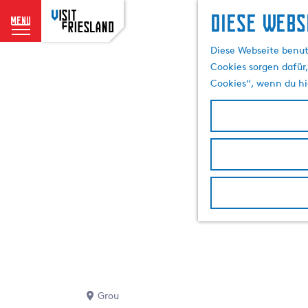
Diese Webs
menu
G
Diese Webseite benut
e
Cookies sorgen dafür,
h
Cookies“, wenn du hi
e
n
S
i
e
z
u
r
H
o
m
e
p
Grou
a