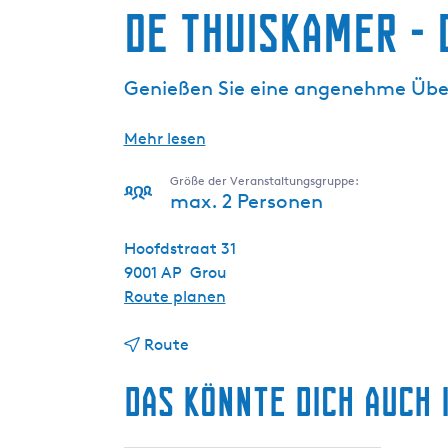
De Thuiskamer - 
g
e
Genießen Sie eine angenehme Übe
Mehr lesen
Größe der Veranstaltungsgruppe:
max. 2 Personen
Hoofdstraat 31
9001 AP
Grou
b
Route planen
i
b
s
Route
i
D
Das könnte dich auch 
s
e
D
T
e
h