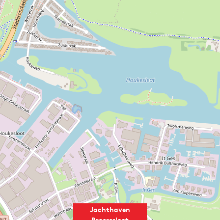
Jachthaven
Broeresloot