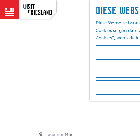
Diese Webs
menu
G
Diese Webseite benut
e
Cookies sorgen dafür,
h
Cookies“, wenn du hi
e
n
S
i
e
z
u
r
H
o
m
e
p
Hegemer Mar
a