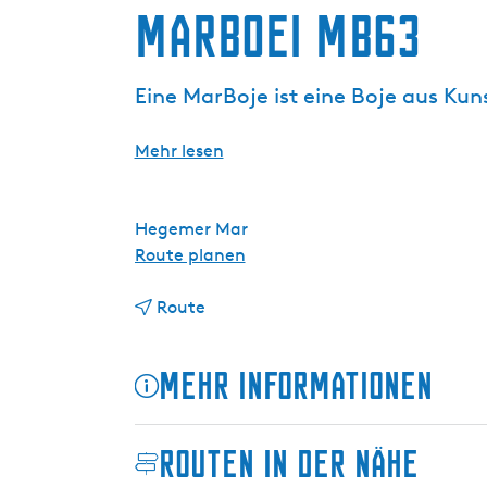
Marboei MB63
g
e
Eine MarBoje ist eine Boje aus Ku
Mehr lesen
Hegemer Mar
b
Route planen
i
b
s
Route
i
M
s
a
Mehr Informationen
M
r
a
b
r
o
Routen in der Nähe
b
e