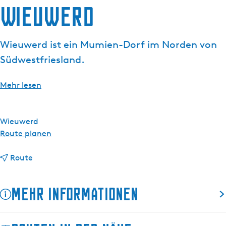
Wieuwerd
g
t
e
u
e
Wieuwerd ist ein Mumien-Dorf im Norden von
l
Südwestfriesland.
l
e
S
Mehr lesen
p
r
a
Wieuwerd
c
b
Route planen
h
i
e
b
s
Route
:
i
W
D
s
i
Mehr Informationen
e
W
e
u
i
u
t
e
w