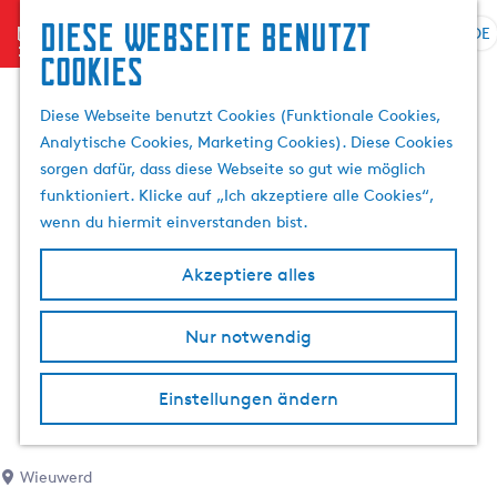
Diese Webseite benutzt
menu
DE
S
S
Cookies
G
p
u
e
r
c
Diese Webseite benutzt Cookies (Funktionale Cookies,
h
a
h
Analytische Cookies, Marketing Cookies). Diese Cookies
e
c
e
sorgen dafür, dass diese Webseite so gut wie möglich
n
h
n
funktioniert. Klicke auf „Ich akzeptiere alle Cookies“,
S
e
wenn du hiermit einverstanden bist.
i
a
e
u
Akzeptiere alles
z
s
u
w
r
Nur notwendig
ä
H
h
o
l
Einstellungen ändern
m
e
e
n
p
A
Wieuwerd
a
k