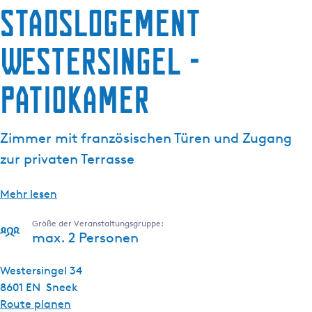
Stadslogement
g
e
Westersingel -
Patiokamer
Zimmer mit französischen Türen und Zugang
zur privaten Terrasse
Mehr lesen
Größe der Veranstaltungsgruppe:
max. 2 Personen
Westersingel 34
8601 EN
Sneek
b
Route planen