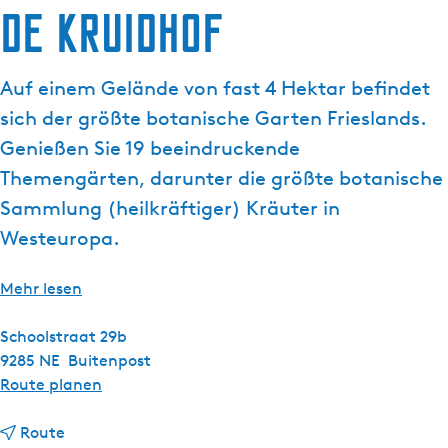
De Kruidhof
g
e
Auf einem Gelände von fast 4 Hektar befindet
sich der größte botanische Garten Frieslands.
Genießen Sie 19 beeindruckende
Themengärten, darunter die größte botanische
Sammlung (heilkräftiger) Kräuter in
Westeuropa.
Mehr lesen
Schoolstraat 29b
9285 NE
Buitenpost
b
Route planen
i
b
s
Route