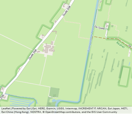
Leaflet
|
Powered by Esri | Esri, HERE, Garmin, USGS, Intermap, INCREMENT P, NRCAN, Esri Japan, METI,
Esri China (Hong Kong), NOSTRA, © OpenStreetMap contributors, and the GIS User Community