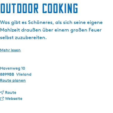
Outdoor cooking
g
t
e
u
e
Was gibt es Schöneres, als sich seine eigene
l
Mahlzeit draußen über einem großen Feuer
l
e
selbst zuzubereiten.
S
p
Mehr lesen
r
a
c
Havenweg 10
h
8899BB
Vlieland
e
b
Route planen
:
i
D
b
s
Route
e
i
a
O
Webseite
u
s
b
u
t
O
O
t