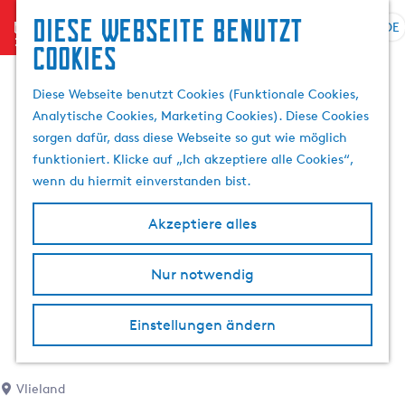
Diese Webseite benutzt
menu
DE
S
S
Cookies
G
p
u
e
r
c
Diese Webseite benutzt Cookies (Funktionale Cookies,
h
a
h
Analytische Cookies, Marketing Cookies). Diese Cookies
e
c
e
sorgen dafür, dass diese Webseite so gut wie möglich
n
h
n
funktioniert. Klicke auf „Ich akzeptiere alle Cookies“,
S
e
wenn du hiermit einverstanden bist.
i
a
e
u
Akzeptiere alles
z
s
u
w
r
Nur notwendig
ä
H
h
o
l
Einstellungen ändern
m
e
e
n
p
A
Vlieland
a
k