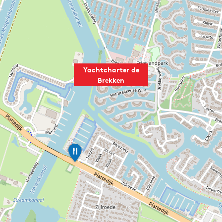
Yachtcharter de
Brekken
I
s
e
l
m
a
r