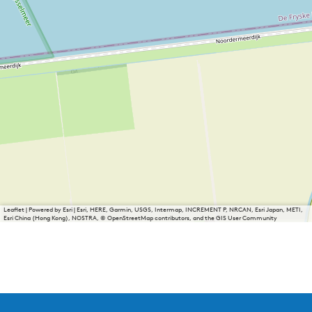
Leaflet
|
Powered by Esri | Esri, HERE, Garmin, USGS, Intermap, INCREMENT P, NRCAN, Esri Japan, METI,
Esri China (Hong Kong), NOSTRA, © OpenStreetMap contributors, and the GIS User Community