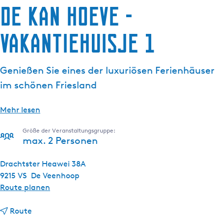
De Kan Hoeve -
g
e
Vakantiehuisje 1
Genießen Sie eines der luxuriösen Ferienhäuser
im schönen Friesland
Mehr lesen
Größe der Veranstaltungsgruppe:
max. 2 Personen
Drachtster Heawei 38A
9215 VS
De Veenhoop
b
Route planen
i
b
s
Route