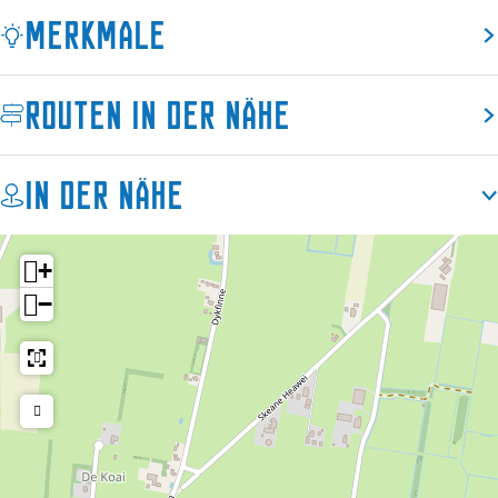
i
h
Merkmale
e
u
h
i
u
s
Routen in der Nähe
i
j
s
e
j
1
In der Nähe
e
1
+
−