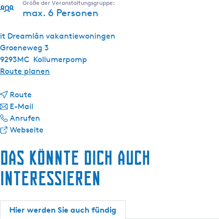
Größe der Veranstaltungsgruppe:
max. 6 Personen
it Dreamlân vakantiewoningen
Groeneweg 3
9293MC
Kollumerpomp
b
Route planen
i
b
s
Route
i
b
i
E-Mail
s
i
i
t
Anrufen
i
s
t
a
D
Webseite
t
i
D
b
r
Das könnte dich auch
D
t
r
i
e
r
D
e
t
a
interessieren
e
r
a
D
m
a
e
m
r
l
m
a
l
e
â
Hier werden Sie auch fündig
l
m
â
a
n