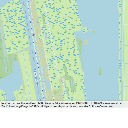
Leaflet
|
Powered by Esri | Esri, HERE, Garmin, USGS, Intermap, INCREMENT P, NRCAN, Esri Japan, METI,
Esri China (Hong Kong), NOSTRA, © OpenStreetMap contributors, and the GIS User Community