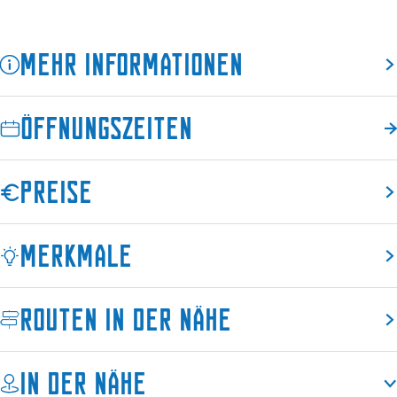
i
t
e
u
Mehr Informationen
t
n
u
g
n
Öffnungszeiten
g
Preise
Merkmale
Routen in der Nähe
In der Nähe